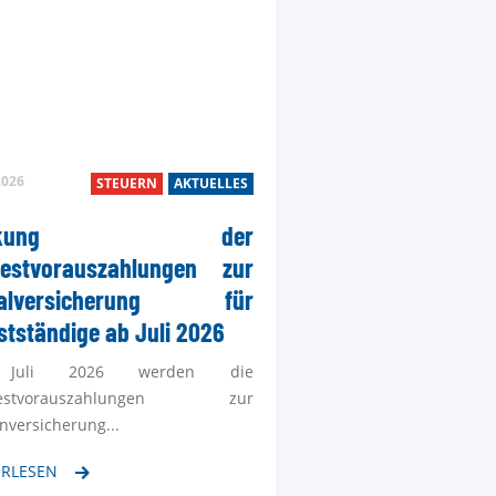
TEL
2026
STEUERN
AKTUELLES
MAI
enkung der
Kon
destvorauszahlungen zur
ialversicherung für
stständige ab Juli 2026
Juli 2026 werden die
destvorauszahlungen zur
nversicherung...
ERLESEN