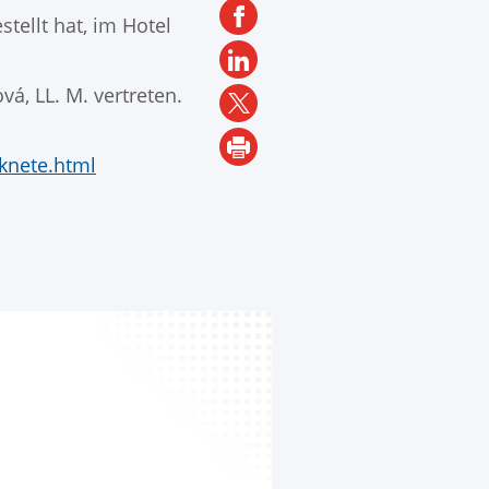
tellt hat, im Hotel
á, LL. M. vertreten.
knete.html
SH
SP