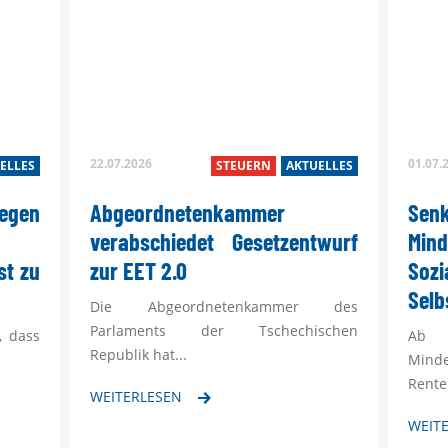
22.07.2026
01.07.
ELLES
STEUERN
AKTUELLES
gen
Abgeordnetenkammer
S
verabschiedet Gesetzentwurf
Min
st zu
zur EET 2.0
Soz
Selb
Die Abgeordnetenkammer des
Parlaments der Tschechischen
, dass
Ab 
Republik hat...
Min
Rente
WEITERLESEN
WEIT