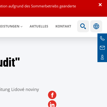
×
eption aufgrund des Sommerbetriebs geänderte
LEISTUNGEN
AKTUELLES
KONTAKT
udit"
eitung Lidové noviny