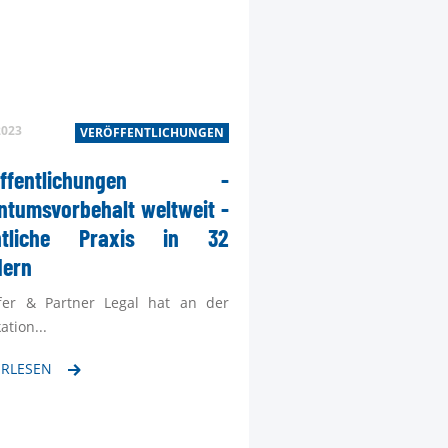
2023
VERÖFFENTLICHUNGEN
TEL
röffentlichungen -
MAI
ntumsvorbehalt weltweit -
Kon
htliche Praxis in 32
dern
fer & Partner Legal hat an der
ation...
ERLESEN