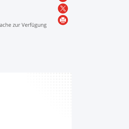
prache zur Verfügung
SH
SP