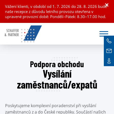
×
Vážení klienti, v období od 1. 7. 2026 do 28. 8. 2026 bude
naše recepce z důvodu letního provozu otevřena v
upravené provozní době: Pondělí–Pátek: 8.30–17.00 hod.
Podpora obchodu
Vysílání
zaměstnanců/expatů
Poskytujeme komplexní poradenství při vysílání
zaměstnanců z a do České republiky. Součástí našich