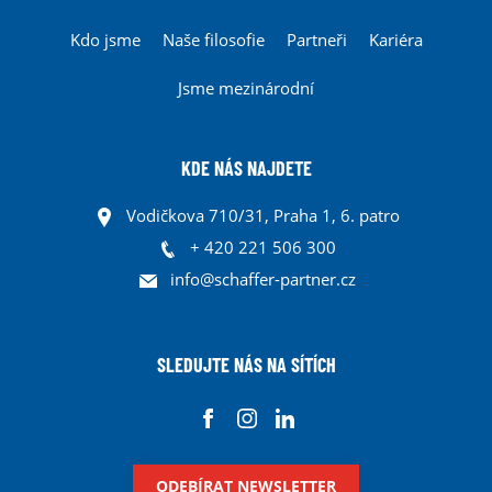
Kdo jsme
Naše filosofie
Partneři
Kariéra
TEL
Jsme mezinárodní
MAIL
Kont
KDE NÁS NAJDETE
Vodičkova 710/31, Praha 1, 6. patro
+ 420 221 506 300
info@schaffer-partner.cz
SLEDUJTE NÁS NA SÍTÍCH
ODEBÍRAT NEWSLETTER