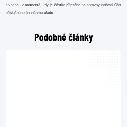
splněnou v momentě, kdy je částka připsána na správný daňový účet
TEL
příslušného finančního úřadu.
MAIL
Podobné články
Kont