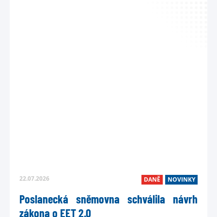
22.07.2026
DANĚ
NOVINKY
Poslanecká sněmovna schválila návrh
zákona o EET 2.0