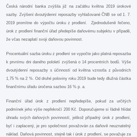
Česká národní banka zvýšila již na začátku května 2019 úrokové
sazby. Zvýšení dvoutýdenní reposazby vyhlašované ČNB se od 1. 7.
2019 promítne do výpočtu úroku z prodlení. Zjednodušeně řečeno,
úrok z prodlení finanční úřad předepíše daňovému subjektu v případě,
že včas nezaplatí svoji daňovou povinnost.
Procentuální sazba úroku z prodlení se vypočte jako platná reposazba
k prvnímu dni daného pololetí zvýšená o 14 procentních bodů. Výše
dvoutýdenní reposazby s účinností od května vzrostla z původních
1,75 % na 2 %. Od druhé poloviny roku 2019 bude tedy dlužná částka
finančnímu úřadu úročena sazbou 16 % p. a.
Finanční úřad úrok z prodlení nepředepíše, pokud za určitých
podmínek jeho výše nepřekročí 200 Kč. Doporučujeme si řádně hlídat
úhradu svých daňových povinností, jelikož případný úrok z prodlení,
byť i zaplacený, je pro společnost považován za daňově neuznatelný
náklad. Daňová povinnost, stejně tak i úrok z prodlení, se považuje za