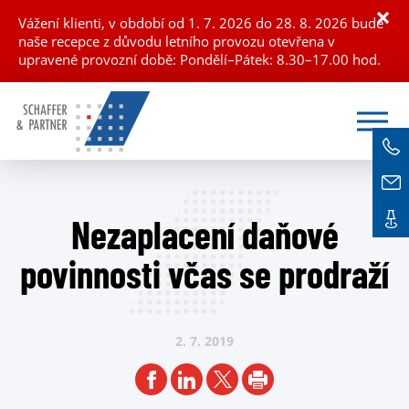
×
Vážení klienti, v období od 1. 7. 2026 do 28. 8. 2026 bude
naše recepce z důvodu letního provozu otevřena v
upravené provozní době: Pondělí–Pátek: 8.30–17.00 hod.
Nezaplacení daňové
povinnosti včas se prodraží
2. 7.
2019