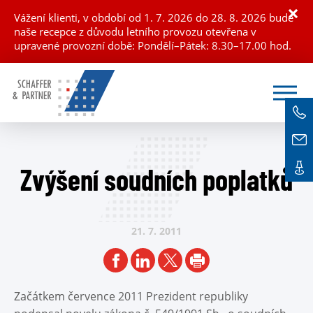
×
Vážení klienti, v období od 1. 7. 2026 do 28. 8. 2026 bude
naše recepce z důvodu letního provozu otevřena v
upravené provozní době: Pondělí–Pátek: 8.30–17.00 hod.
Zvýšení soudních poplatků
21. 7.
2011
Začátkem července 2011 Prezident republiky