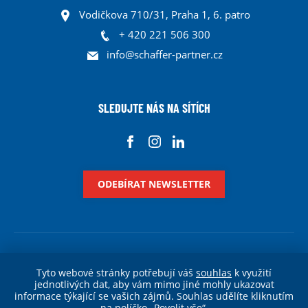
Vodičkova 710/31, Praha 1, 6. patro
+ 420 221 506 300
info@schaffer-partner.cz
SLEDUJTE NÁS NA SÍTÍCH
ODEBÍRAT NEWSLETTER
Právní informace
Ochrana osobních údajů
Tyto webové stránky potřebují váš
souhlas
k využití
jednotlivých dat, aby vám mimo jiné mohly ukazovat
informace týkající se vašich zájmů. Souhlas udělíte kliknutím
Zásady použití cookies
na políčko „Povolit vše“.