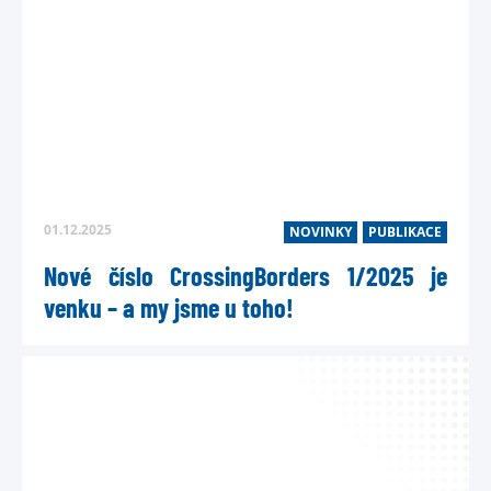
TEL
MAIL
Kont
01.12.2025
NOVINKY
PUBLIKACE
Nové číslo CrossingBorders 1/2025 je
venku – a my jsme u toho!